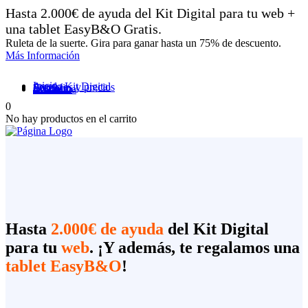
Hasta 2.000€ de ayuda del Kit Digital para tu web +
una tablet EasyB&O Gratis.
Ruleta de la suerte. Gira para ganar hasta un 75% de descuento.
Más Información
Inicio
Ayuda Kit Digital
Servicios y precios
Portfolio
Contacto
Mi cuenta
0
No hay productos en el carrito
Hasta
2.000€ de ayuda
del Kit Digital
para tu
web
. ¡Y además, te regalamos una
tablet EasyB&O
!