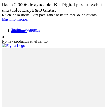
Hasta 2.000€ de ayuda del Kit Digital para tu web +
una tablet EasyB&O Gratis.
Ruleta de la suerte. Gira para ganar hasta un 75% de descuento.
Más Información
Inicio
Ayuda Kit Digital
Servicios y precios
Portfolio
Contacto
Mi cuenta
0
No hay productos en el carrito