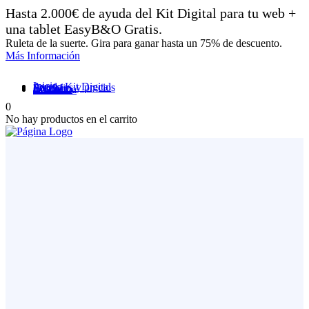
Hasta 2.000€ de ayuda del Kit Digital para tu web +
una tablet EasyB&O Gratis.
Ruleta de la suerte. Gira para ganar hasta un 75% de descuento.
Más Información
Inicio
Ayuda Kit Digital
Servicios y precios
Portfolio
Contacto
Mi cuenta
0
No hay productos en el carrito