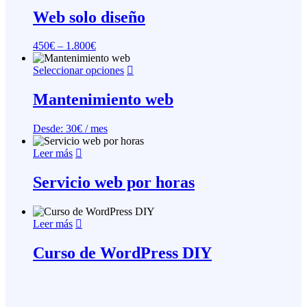
pueden
tiene
Web solo diseño
elegir
múltiples
en
variantes.
la
450
€
–
1.800
€
Las
página
opciones
de
Este
Seleccionar opciones
se
producto
producto
pueden
tiene
Mantenimiento web
elegir
múltiples
en
variantes.
la
Desde:
30
€
/ mes
Las
página
opciones
de
Leer más
se
producto
pueden
Servicio web por horas
elegir
en
la
página
Leer más
de
producto
Curso de WordPress DIY