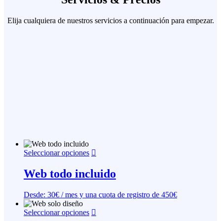
Elija cualquiera de nuestros servicios a continuación para empezar.
Este
Seleccionar opciones
producto
tiene
Web todo incluido
múltiples
variantes.
Desde:
30
€
/ mes y una cuota de registro de
450
€
Las
opciones
Este
Seleccionar opciones
se
producto